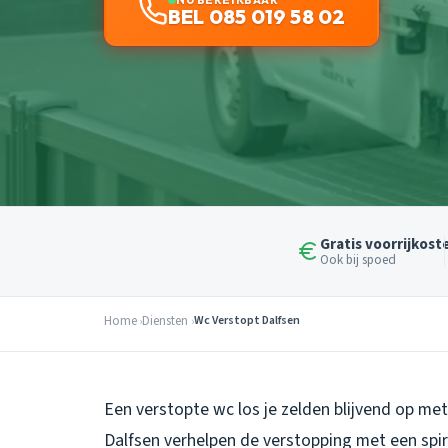
BEL 085 019 58 02
Gratis voorrijkost
Ook bij spoed
Home
Diensten
Wc Verstopt Dalfsen
Een verstopte wc los je zelden blijvend op me
Dalfsen verhelpen de verstopping met een spi