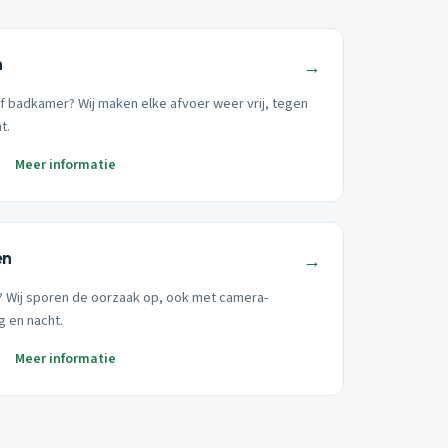
n
→
of badkamer? Wij maken elke afvoer weer vrij, tegen
t.
Meer informatie
en
→
t? Wij sporen de oorzaak op, ook met camera-
g en nacht.
Meer informatie