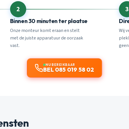
2
3
Binnen 30 minuten ter plaatse
Dir
Onze monteur komt eraan en stelt
Wij 
met de juiste apparatuur de oorzaak
plekk
vast.
geen
NU BEREIKBAAR
BEL 085 019 58 02
ensten