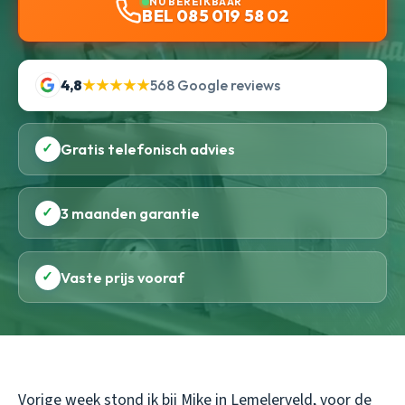
NU BEREIKBAAR
BEL 085 019 58 02
4,8
★★★★★
568 Google reviews
✓
Gratis telefonisch advies
✓
3 maanden garantie
✓
Vaste prijs vooraf
Vorige week stond ik bij Mike in Lemelerveld, voor de