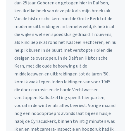
dan 25 jaar. Geboren en getogen hier in Dalfsen,
ken ik elke hoek van deze plek als mijn broekzak.
Van de historische kern rond de Grote Kerk tot de
moderne uitbreidingen in Lemelerveld, ik heb in al
die wijken wel een spoedklus gedraaid. Trouwens,
als kind liep ik al rond het Kasteel Rechteren, en nu
help ik buren in de buurt met verstopte riolen die
dreigen te overlopen. In de Dalfsen Historische
Kern, met die oude bebouwing uit de
middeleeuwen en uitbreidingen tot de jaren '50,
kom ik vaak tegen loden leidingen van voor 1945
die door corrosie en de harde Vechtwasser
verstoppen. Kalkafzetting speelt hier parten,
vooral in de winter als alles bevriest. Vorige maand
nog een noodoproep 's avonds laat bij een huisje
nabij de Cyriacuskerk, binnen twintig minuten was
ik er, en met camera-inspectie en hoogdruk had ik