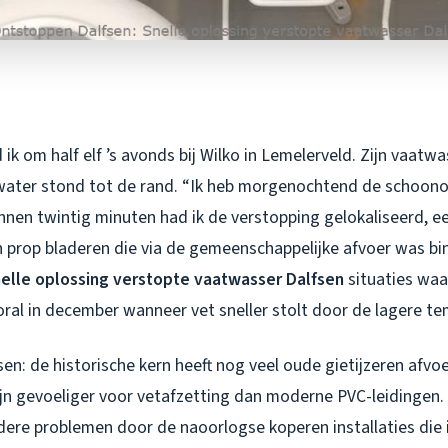
ik om half elf ’s avonds bij Wilko in Lemelerveld. Zijn vaatw
water stond tot de rand. “Ik heb morgenochtend de schoono
Binnen twintig minuten had ik de verstopping gelokaliseerd, 
n prop bladeren die via de gemeenschappelijke afvoer was b
elle oplossing verstopte vaatwasser Dalfsen
situaties waa
oral in december wanneer vet sneller stolt door de lagere t
sen: de historische kern heeft nog veel oude gietijzeren afvoe
zijn gevoeliger voor vetafzetting dan moderne PVC-leidingen
dere problemen door de naoorlogse koperen installaties die 