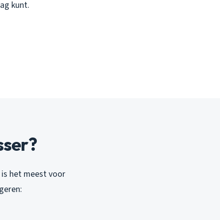
lag kunt.
sser?
 is het meest voor
geren: