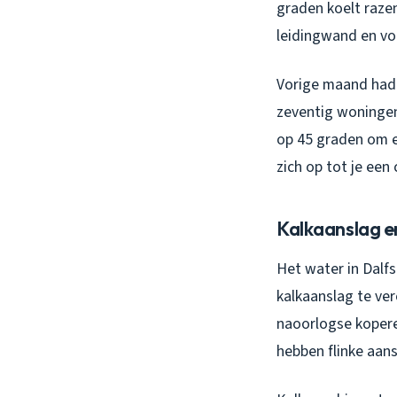
graden koelt razen
leidingwand en vo
Vorige maand had i
zeventig woningen
op 45 graden om e
zich op tot je een
Kalkaanslag e
Het water in Dalf
kalkaanslag te ve
naoorlogse koperen
hebben flinke aans