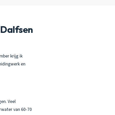
 Dalfsen
mber krijg ik
eidingwerk en
gen. Veel
erwater van 60-70