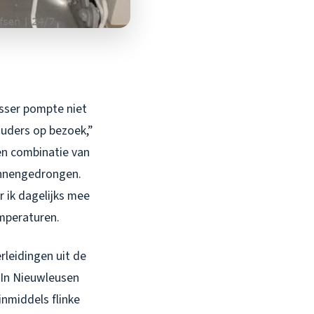
asser pompte niet
uders op bezoek,”
een combinatie van
innengedrongen.
r ik dagelijks mee
emperaturen.
rleidingen uit de
. In Nieuwleusen
inmiddels flinke