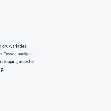
r drukvariaties
n. Tussen haakjes,
erstopping meestal
ng.