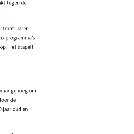
lakt tegen de
straat. Jaren
eco-programma’s
op. Het stapelt
, maar genoeg om
door de
0 jaar oud en