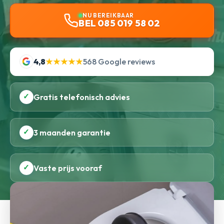
NU BEREIKBAAR
BEL 085 019 58 02
4,8
★★★★★
568 Google reviews
✓
Gratis telefonisch advies
✓
3 maanden garantie
✓
Vaste prijs vooraf