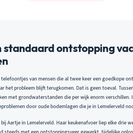
standaard ontstopping vaa
en
ig telefoontjes van mensen die al twee keer een goedkope on
r het probleem blijft terugkomen. Dat is geen toeval. Tusse
ken met grondwaterstanden die per wijk enorm verschillen. I
sieproblemen door oude bodemlagen die je in Lemelerveld no
ij Aartje in Lemelerveld. Haar keukenafvoer liep elke drie w
d steeds met een ontstoppingsveer gewerkt, tijdelijke oplos