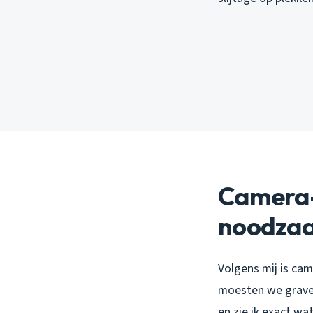
Camera-
noodza
Volgens mij is ca
moesten we graven
en zie ik exact wa