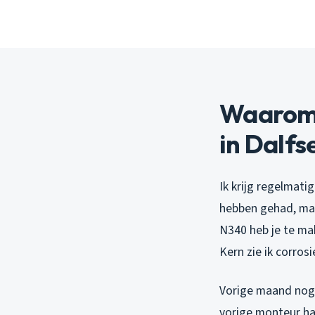
Waarom 
in Dalfs
Ik krijg regelmat
hebben gehad, maa
N340 heb je te ma
Kern zie ik corro
Vorige maand nog b
vorige monteur ha