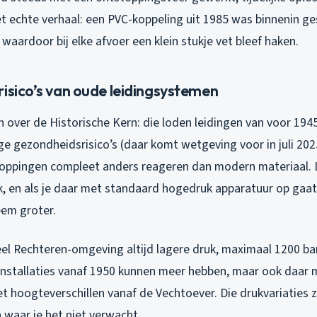
 echte verhaal: een PVC-koppeling uit 1985 was binnenin g
aardoor bij elke afvoer een klein stukje vet bleef haken.
isico’s van oude leidingsystemen
 over de Historische Kern: die loden leidingen van voor 194
ge gezondheidsrisico’s (daar komt wetgeving voor in juli 202
toppingen compleet anders reageren dan modern materiaal. L
k, en als je daar met standaard hogedruk apparatuur op gaa
eem groter.
teel Rechteren-omgeving altijd lagere druk, maximaal 1200 bar
installaties vanaf 1950 kunnen meer hebben, maar ook daar 
et hoogteverschillen vanaf de Vechtoever. Die drukvariaties 
n waar je het niet verwacht.