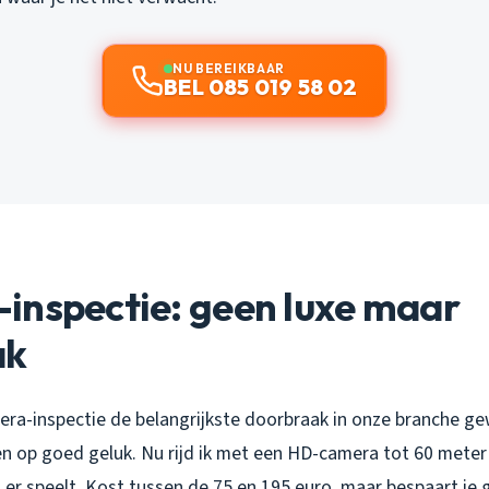
NU BEREIKBAAR
BEL 085 019 58 02
inspectie: geen luxe maar
ak
mera-inspectie de belangrijkste doorbraak in onze branche g
 op goed geluk. Nu rijd ik met een HD-camera tot 60 meter d
t er speelt. Kost tussen de 75 en 195 euro, maar bespaart je