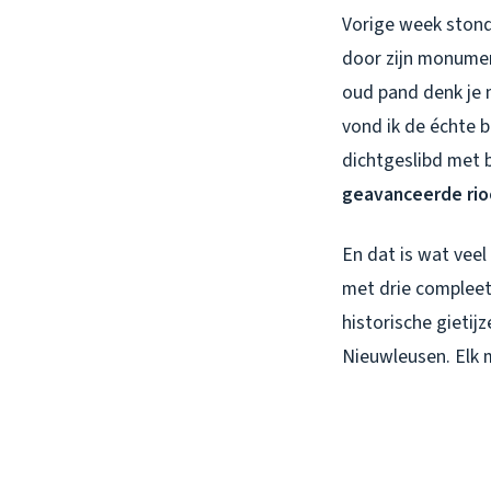
Vorige week stond 
door zijn monumen
oud pand denk je 
vond ik de échte b
dichtgeslibd met b
geavanceerde rio
En dat is wat veel
met drie compleet
historische gietij
Nieuwleusen. Elk m