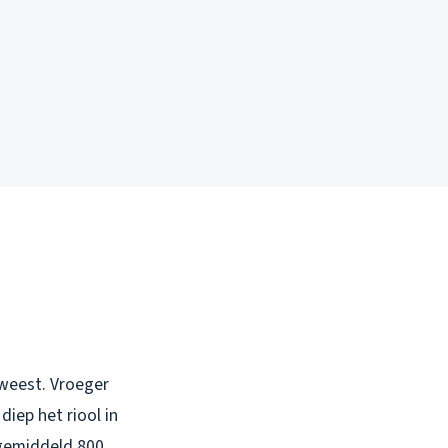
eweest. Vroeger
iep het riool in
 gemiddeld 800