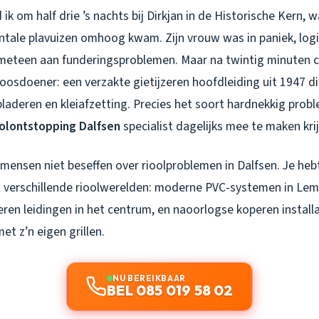
ik om half drie ’s nachts bij Dirkjan in de Historische Kern, 
tale plavuizen omhoog kwam. Zijn vrouw was in paniek, logis
meteen aan funderingsproblemen. Maar na twintig minuten 
oosdoener: een verzakte gietijzeren hoofdleiding uit 1947 d
laderen en kleiafzetting. Precies het soort hardnekkig probl
olontstopping Dalfsen
specialist dagelijks mee te maken krij
 mensen niet beseffen over rioolproblemen in Dalfsen. Je heb
 verschillende rioolwerelden: moderne PVC-systemen in Lem
zeren leidingen in het centrum, en naoorlogse koperen installa
et z’n eigen grillen.
NU BEREIKBAAR
BEL 085 019 58 02