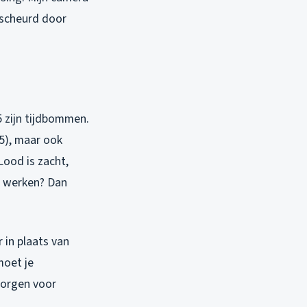
escheurd door
5 zijn tijdbommen.
5), maar ook
ood is zacht,
t werken? Dan
 in plaats van
moet je
zorgen voor