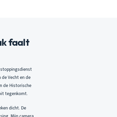
k faalt
tstoppingsdienst
n de Vecht en de
n de Historische
oit tegenkomt.
eken dicht. De
sing. Mijn camera