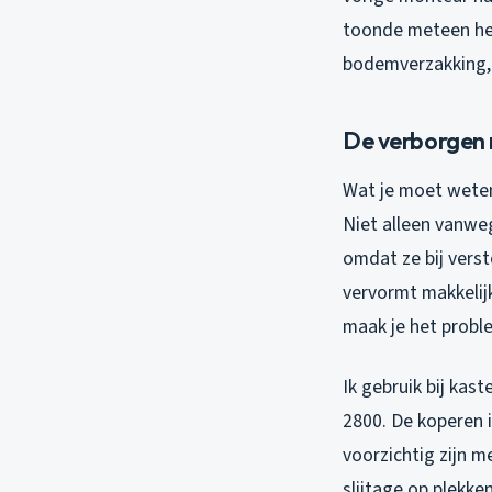
toonde meteen het
bodemverzakking, w
De verborgen r
Wat je moet weten
Niet alleen vanwe
omdat ze bij vers
vervormt makkelij
maak je het probl
Ik gebruik bij kas
2800. De koperen 
voorzichtig zijn m
slijtage op plekke