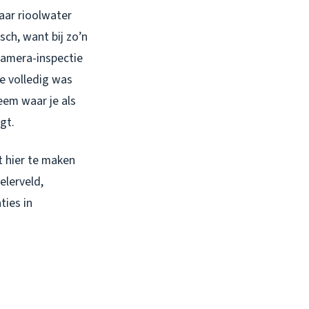
waar rioolwater
ch, want bij zo’n
camera-inspectie
ie volledig was
eem waar je als
gt.
t hier te maken
elerveld,
ties in