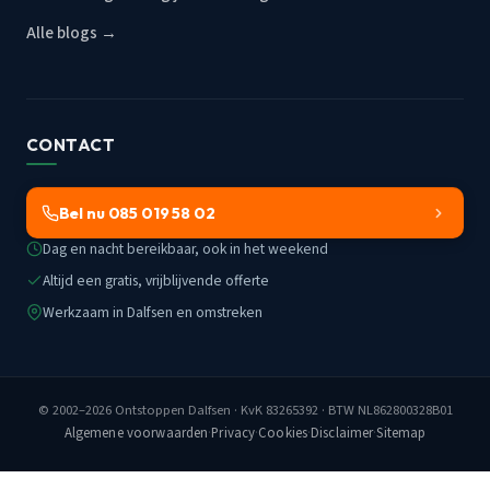
Alle blogs →
CONTACT
Bel nu 085 019 58 02
Dag en nacht bereikbaar, ook in het weekend
Altijd een gratis, vrijblijvende offerte
Werkzaam in Dalfsen en omstreken
© 2002–2026
Ontstoppen Dalfsen
· KvK 83265392 · BTW NL862800328B01
Algemene voorwaarden
·
Privacy
·
Cookies
·
Disclaimer
·
Sitemap