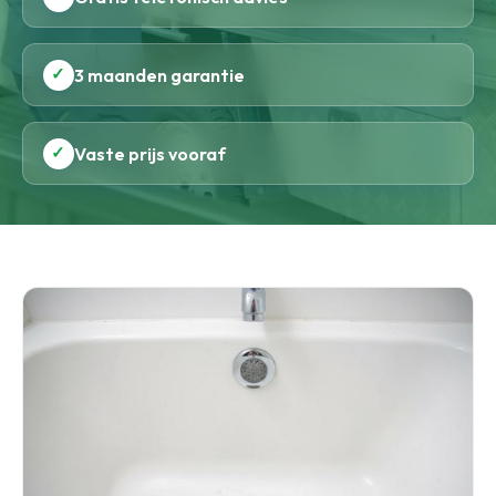
✓
3 maanden garantie
✓
Vaste prijs vooraf