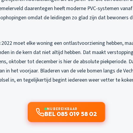
emelerveld daarentegen heeft moderne PVC-systemen vanaf 
etophopingen omdat de leidingen zo glad zijn dat bewoners d
2022 moet elke woning een ontlastvoorziening hebben, maar 
den in de kern dat niet altijd hebben. Dat maakt verstoppin
s, oktober tot december is hier de absolute piekperiode. Da
n in het voorjaar. Bladeren van de vele bomen langs de Vec
sel in, en tegelijkertijd begint iedereen weer vetter te koke
NU BEREIKBAAR
BEL 085 019 58 02