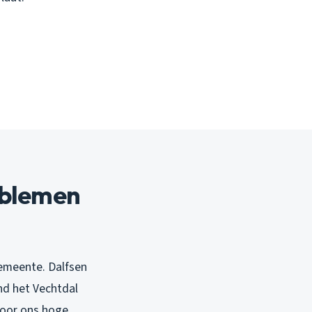
oblemen
emeente. Dalfsen
ond het Vechtdal
 door ons hoge