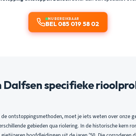
NU BEREIKBAAR
BEL 085 019 58 02
Dalfsen specifieke rioolpr
p de ontstoppingsmethoden, moet je iets weten over onze g
verschillende gebieden qua riolering. In de historische kern r
 gietijzeren hoofdleidingen uit de jaren ’50. Die corroderen