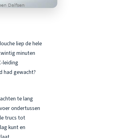
ouche liep de hele
 twintig minuten
-leiding
nd had gewacht?
wachten te lang
afvoer ondertussen
e trucs tot
slag kunt en
laat.