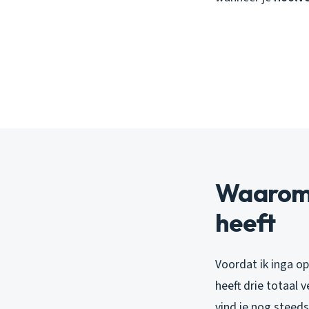
Waarom 
heeft
Voordat ik inga o
heeft drie totaal 
vind je nog steeds