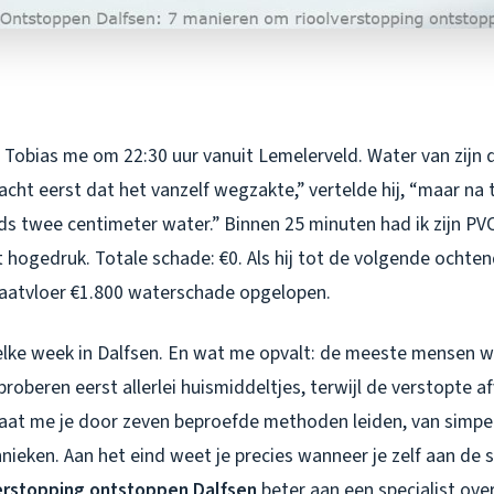
 Tobias me om 22:30 uur vanuit Lemelerveld. Water van zijn d
acht eerst dat het vanzelf wegzakte,” vertelde hij, “maar na
ds twee centimeter water.” Binnen 25 minuten had ik zijn PVC
hogedruk. Totale schade: €0. Als hij tot de volgende ochte
naatvloer €1.800 waterschade opgelopen.
k elke week in Dalfsen. En wat me opvalt: de meeste mensen 
roberen eerst allerlei huismiddeltjes, terwijl de verstopte 
laat me je door zeven beproefde methoden leiden, van simpel
nieken. Aan het eind weet je precies wanneer je zelf aan de 
erstopping ontstoppen Dalfsen
beter aan een specialist over