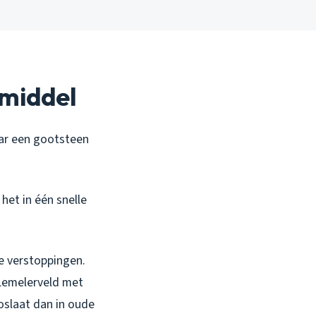
smiddel
maar een gootsteen
het in één snelle
e verstoppingen.
 Lemelerveld met
oslaat dan in oude