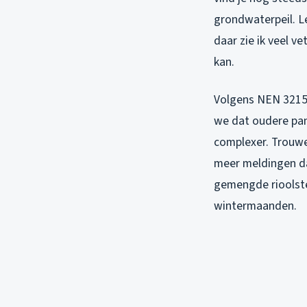
grondwaterpeil. L
daar zie ik veel v
kan.
Volgens NEN 3215:
we dat oudere pan
complexer. Trouwen
meer meldingen da
gemengde rioolstel
wintermaanden.