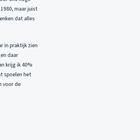
1980, maar juist
enken dat alles
in praktijk zien
gen daar
n krijg ik 40%
ht spoelen het
n voor de