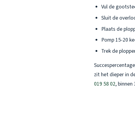
Vul de gootste
Sluit de overl
Plaats de plopp
Pomp 15-20 kee
Trek de ploppe
Succespercentage?
zit het dieper in 
019 58 02
, binnen 