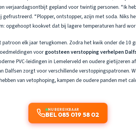
 verjaardagsontbijt gepland voor twintig personen. “Ik heb
ij gefrustreerd. “Plopper, ontstopper, azijn met soda. Niks he
: opgehoopt kookvet dat bij lagere temperaturen hard wordt
dit patroon elk jaar terugkomen. Zodra het kwik onder de 10 g
poedmeldingen voor
gootsteen verstopping verhelpen Dalf
derne PVC-leidingen in Lemelerveld en oudere gietijzeren af
van Dalfsen zorgt voor verschillende verstoppingspatronen. 
t hebben van vetophoping, kampen de oudere panden met cal
NU BEREIKBAAR
BEL 085 019 58 02