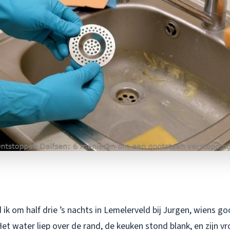
ik om half drie ’s nachts in Lemelerveld bij Jurgen, wiens 
et water liep over de rand, de keuken stond blank, en zijn v