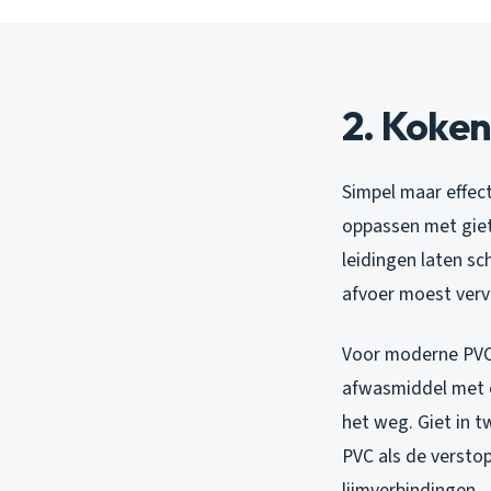
2. Koke
Simpel maar effect
oppassen met giet
leidingen laten s
afvoer moest ver
Voor moderne PVC-l
afwasmiddel met e
het weg. Giet in t
PVC als de versto
lijmverbindingen.