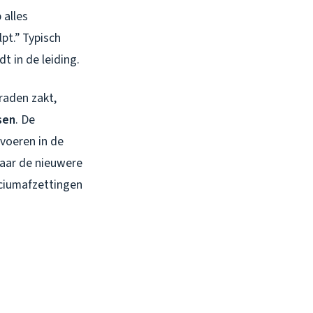
 alles
lpt.” Typisch
 in de leiding.
raden zakt,
sen
. De
voeren in de
Waar de nieuwere
ciumafzettingen