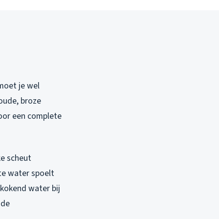
moet je wel
oude, broze
oor een complete
ke scheut
te water spoelt
 kokend water bij
 de