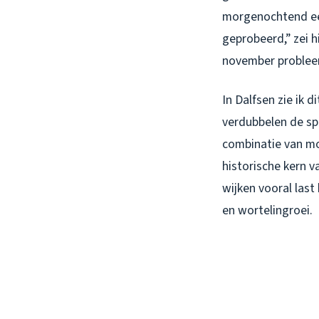
morgenochtend een
geprobeerd,” zei h
november probleem
In Dalfsen zie ik 
verdubbelen de s
combinatie van mo
historische kern 
wijken vooral las
en wortelingroei.