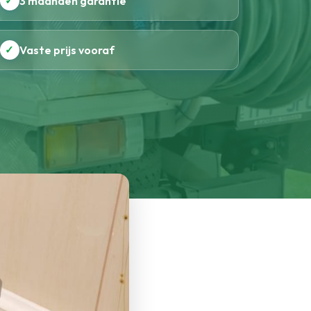
✓
3 maanden garantie
✓
Vaste prijs vooraf