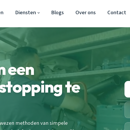
en
Diensten
Blogs
Over ons
Contact
m een
stopping te
bewezen methoden van simpele