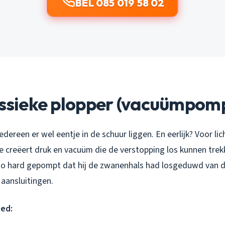
BEL 085 019 58 02
assieke plopper (vacuümpom
iedereen er wel eentje in de schuur liggen. En eerlijk? Voor l
e creëert druk en vacuüm die de verstopping los kunnen trekk
j zo hard gepompt dat hij de zwanenhals had losgeduwd van de
 aansluitingen.
oed: